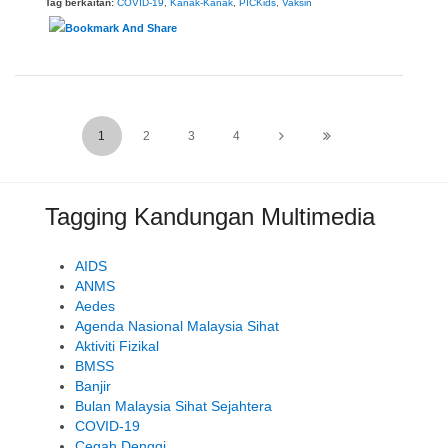
Tag berkaitan:
COVID-19
,
Kanak-Kanak
,
PICKids
,
Vaksin
1
2
3
4
Tagging Kandungan Multimedia
AIDS
ANMS
Aedes
Agenda Nasional Malaysia Sihat
Aktiviti Fizikal
BMSS
Banjir
Bulan Malaysia Sihat Sejahtera
COVID-19
Cegah Denggi