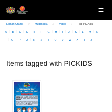
Laman Utama
Multimedia
Video
Tag: PICKids
A
B
C
D
E
F
G
H
I
J
K
L
M
N
O
P
Q
R
S
T
U
V
W
X
Y
Z
Items tagged with PICKIDS