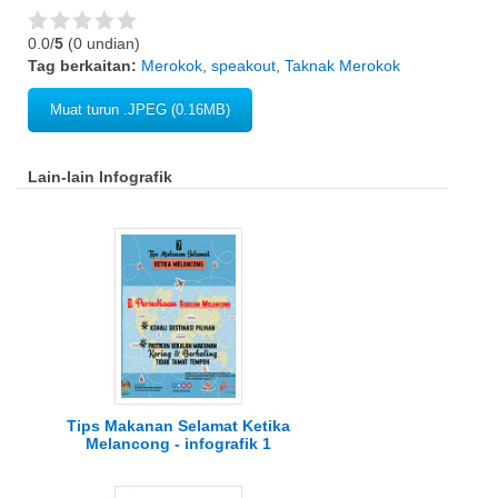
0.0/
5
(0 undian)
Tag berkaitan:
Merokok
,
speakout
,
Taknak Merokok
Muat turun .JPEG (0.16MB)
Lain-lain Infografik
Tips Makanan Selamat Ketika
Melancong - infografik 1