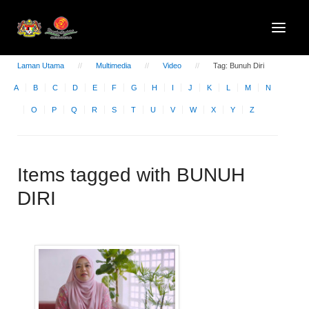
Laman Utama
Multimedia
Video
Tag: Bunuh Diri
A
B
C
D
E
F
G
H
I
J
K
L
M
N
O
P
Q
R
S
T
U
V
W
X
Y
Z
Items tagged with BUNUH
DIRI