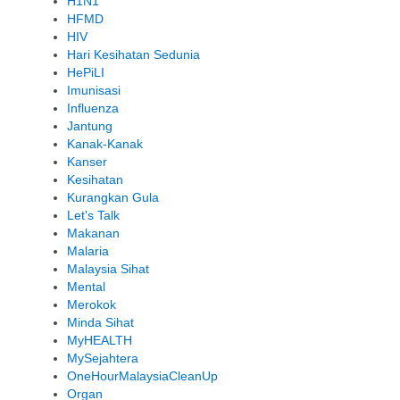
H1N1
HFMD
HIV
Hari Kesihatan Sedunia
HePiLI
Imunisasi
Influenza
Jantung
Kanak-Kanak
Kanser
Kesihatan
Kurangkan Gula
Let's Talk
Makanan
Malaria
Malaysia Sihat
Mental
Merokok
Minda Sihat
MyHEALTH
MySejahtera
OneHourMalaysiaCleanUp
Organ