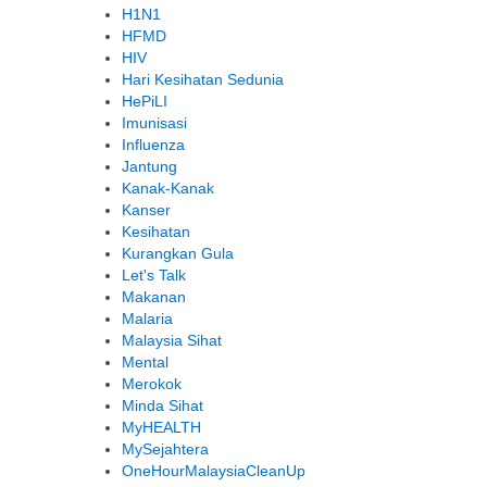
H1N1
HFMD
HIV
Hari Kesihatan Sedunia
HePiLI
Imunisasi
Influenza
Jantung
Kanak-Kanak
Kanser
Kesihatan
Kurangkan Gula
Let's Talk
Makanan
Malaria
Malaysia Sihat
Mental
Merokok
Minda Sihat
MyHEALTH
MySejahtera
OneHourMalaysiaCleanUp