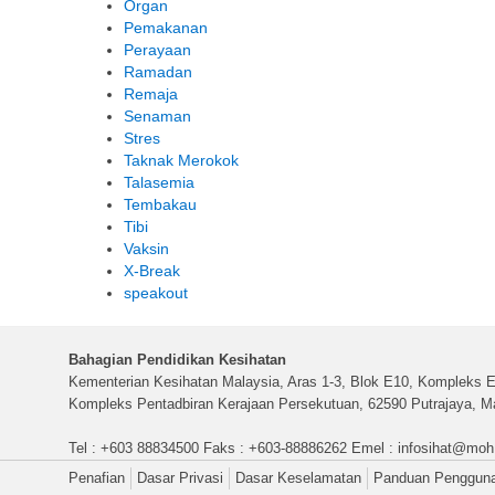
Organ
Pemakanan
Perayaan
Ramadan
Remaja
Senaman
Stres
Taknak Merokok
Talasemia
Tembakau
Tibi
Vaksin
X-Break
speakout
Bahagian Pendidikan Kesihatan
Kementerian Kesihatan Malaysia, Aras 1-3, Blok E10, Kompleks E
Kompleks Pentadbiran Kerajaan Persekutuan, 62590 Putrajaya, Ma
Tel : +603 88834500 Faks : +603-88886262 Emel :
infosihat@moh
Penafian
Dasar Privasi
Dasar Keselamatan
Panduan Penggun