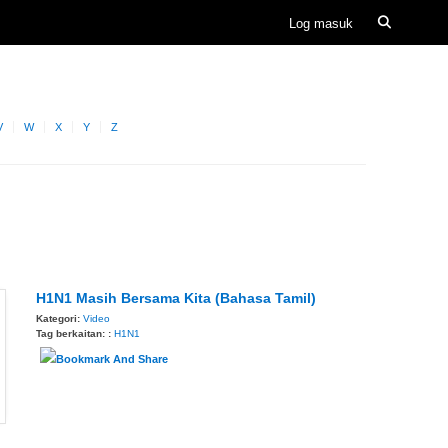
V
W
X
Y
Z
H1N1 Masih Bersama Kita (Bahasa Tamil)
Kategori:
Video
Tag berkaitan: :
H1N1