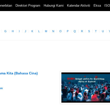
nerbitan
Direktori Program
Hubungi Kami
Kalendar Aktiviti
Eksa
ISO
G
H
I
J
K
L
M
N
O
P
Q
R
S
T
U
ma Kita (Bahasa Cina)