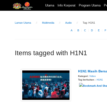
Utama
Info Korporat
Program Utama
Pe
Laman Utama
Multimedia
Audio
Tag: H1N1
A
B
C
D
E
F
Items tagged with H1N1
H1N1 Masih Bersa
Kategori:
Video
Tag berkaitan: :
H1N1