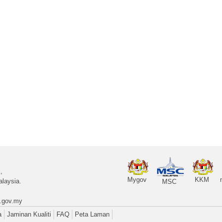
,
Mygov
KKM
laysia.
MSC
.gov.my
a
Jaminan Kualiti
FAQ
Peta Laman