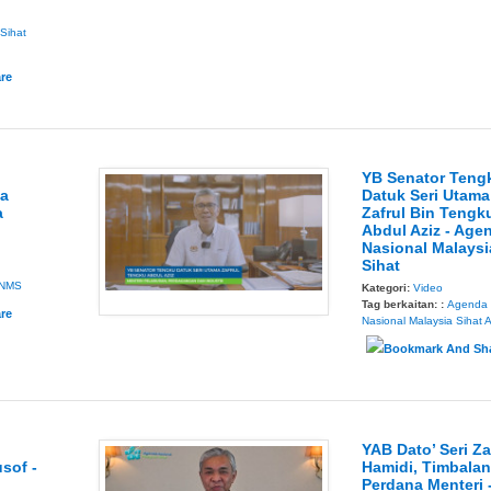
 Sihat
YB Senator Teng
da
Datuk Seri Utama
a
Zafrul Bin Tengk
Abdul Aziz - Age
Nasional Malaysi
Sihat
NMS
Kategori:
Video
Tag berkaitan: :
Agenda
Nasional Malaysia Sihat
YAB Dato’ Seri Z
usof -
Hamidi, Timbala
Perdana Menteri 