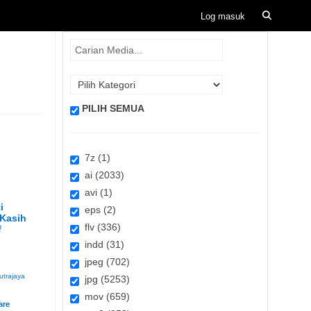
PILIH SEMUA
7z (1)
ai (2033)
avi (1)
i
eps (2)
 Kasih
flv (336)
f
indd (31)
jpeg (702)
utrajaya
jpg (5253)
mov (659)