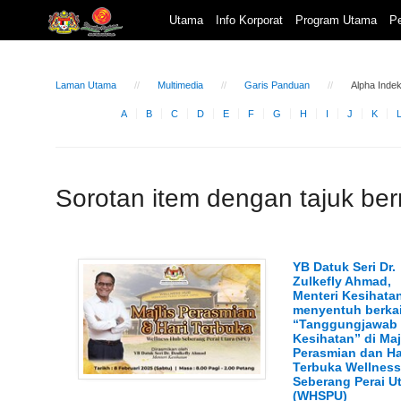
Utama
Info Korporat
Program Utama
Pe
Laman Utama
Multimedia
Garis Panduan
Alpha Inde
A
B
C
D
E
F
G
H
I
J
K
Sorotan item dengan tajuk be
YB Datuk Seri Dr.
Zulkefly Ahmad,
Menteri Kesihata
menyentuh berka
“Tanggungjawab 
Kesihatan” di Maj
Perasmian dan Ha
Terbuka Wellnes
Seberang Perai U
(WHSPU)