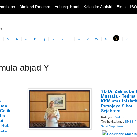
nerbitan
Direktori Program
Hubungi Kami
Kalendar Aktiviti
Eksa
ISO
ks
Y
L
M
N
O
P
Q
R
S
T
U
V
W
X
Z
rmula abjad Y
YB Dr. Zaliha Bint
Mustafa - Terima
n
KKM atas inisiati
itan
Putrajaya Sihat
Celik
Sejahtera
lis
Kategori:
Video
ri
Tag berkaitan: :
BMSS
P
s Hub
Sihat Sejahtera
tara