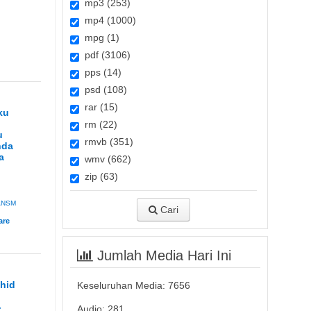
mp3 (253)
mp4 (1000)
mpg (1)
pdf (3106)
pps (14)
psd (108)
rar (15)
ku
rm (22)
u
rmvb (351)
nda
a
wmv (662)
zip (63)
ANSM
Cari
Jumlah Media Hari Ini
ahid
Keseluruhan Media:
7656
n
-
Audio: 281