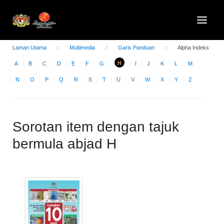
Laman Utama
Multimedia
Garis Panduan
Alpha Indeks
H
A
B
C
D
E
F
G
I
J
K
L
M
N
O
P
Q
R
S
T
U
V
W
X
Y
Z
Sorotan item dengan tajuk
bermula abjad H