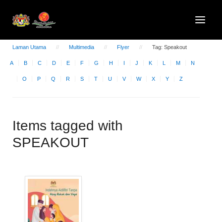
Laman Utama
Multimedia
Flyer
Tag: Speakout
A
B
C
D
E
F
G
H
I
J
K
L
M
N
O
P
Q
R
S
T
U
V
W
X
Y
Z
Items tagged with
SPEAKOUT