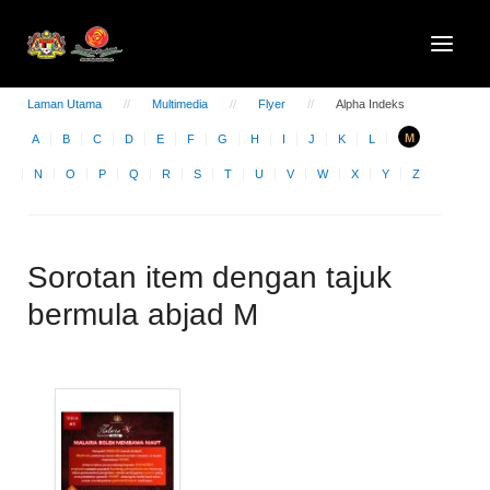
Laman Utama
Multimedia
Flyer
Alpha Indeks
M
A
B
C
D
E
F
G
H
I
J
K
L
N
O
P
Q
R
S
T
U
V
W
X
Y
Z
Sorotan item dengan tajuk
bermula abjad M