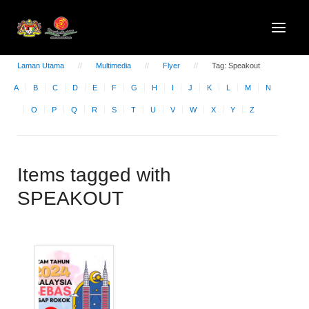
Laman Utama
Multimedia
Flyer
Tag: Speakout
A
B
C
D
E
F
G
H
I
J
K
L
M
N
O
P
Q
R
S
T
U
V
W
X
Y
Z
Items tagged with
SPEAKOUT