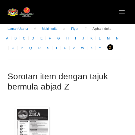
Laman Utama
Multimedia
Flyer
Alpha Indeks
A
B
C
D
E
F
G
H
I
J
K
L
M
N
Z
O
P
Q
R
S
T
U
V
W
X
Y
Sorotan item dengan tajuk
bermula abjad Z