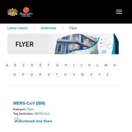
Laman Utama
Multimedia
Flyer
A
B
C
D
E
F
G
H
I
J
K
L
M
N
O
P
Q
R
S
T
U
V
W
X
Y
Z
MERS-CoV (BM)
Kategori:
Flyer
Tag berkaitan:
MERS-CoV