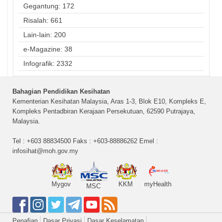
Gegantung: 172
Risalah: 661
Lain-lain: 200
e-Magazine: 38
Infografik: 2332
Bahagian Pendidikan Kesihatan
Kementerian Kesihatan Malaysia, Aras 1-3, Blok E10, Kompleks E,
Kompleks Pentadbiran Kerajaan Persekutuan, 62590 Putrajaya,
Malaysia.
Tel : +603 88834500 Faks : +603-88886262 Emel :
infosihat@moh.gov.my
Mygov
KKM
myHealth
MSC
Penafian
Dasar Privasi
Dasar Keselamatan