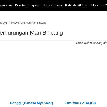
nerbitan
Direktori Program
Hubungi Kami
Kalendar Aktiviti
Eksa
ISO
nia 2017 (BM):Kemurungan Mari Bincang
Kemurungan Mari Bincang
Telah dilihat sebanyak
i
Denggi (Bahasa Myanmar)
Zika:Virus Zika (BI)