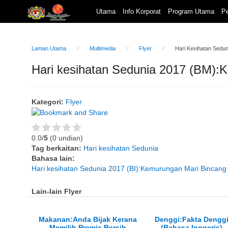
Utama
Info Korporat
Program Utama
Pe
Laman Utama
Multimedia
Flyer
Hari Kesihatan Sedu
Hari kesihatan Sedunia 2017 (BM):
Kategori:
Flyer
0.0/
5
(0 undian)
Tag berkaitan:
Hari kesihatan Sedunia
Bahasa lain:
Hari kesihatan Sedunia 2017 (BI):Kemurungan Mari Bincang
Lain-lain Flyer
Makanan:Anda Bijak Kerana
Denggi:Fakta Dengg
Memilih Premis Bersih
(Bahasa Inggeris)