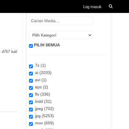
PILIH SEMUA
:
4757
7z (1)
ai (2033)
avi (1)
eps (2)
flv (336)
indd (31)
jpeg (702)
jpg (5253)
mov (659)