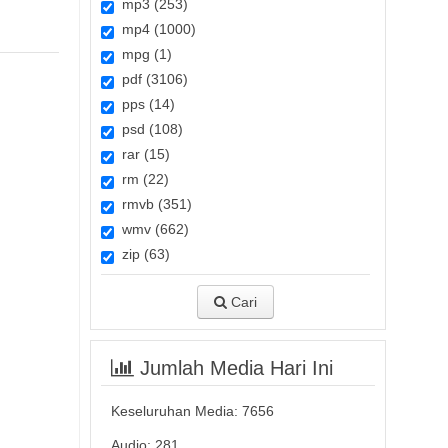
mp3 (253)
mp4 (1000)
mpg (1)
pdf (3106)
pps (14)
psd (108)
rar (15)
rm (22)
rmvb (351)
wmv (662)
zip (63)
Cari
Jumlah Media Hari Ini
Keseluruhan Media:
7656
Audio: 281