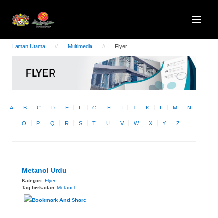
Laman Utama
Multimedia
Flyer
A
B
C
D
E
F
G
H
I
J
K
L
M
N
O
P
Q
R
S
T
U
V
W
X
Y
Z
Metanol Urdu
Kategori:
Flyer
Tag berkaitan:
Metanol