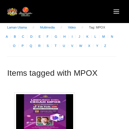
Laman Utama
Multimedia
Video
Tag: MPOX
A
B
C
D
E
F
G
H
I
J
K
L
M
N
O
P
Q
R
S
T
U
V
W
X
Y
Z
Items tagged with MPOX