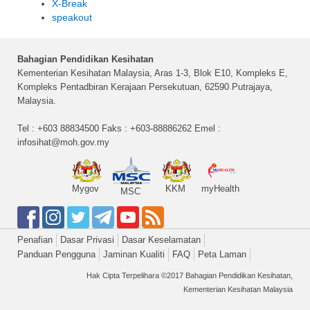
X-Break
speakout
Bahagian Pendidikan Kesihatan
Kementerian Kesihatan Malaysia, Aras 1-3, Blok E10, Kompleks E,
Kompleks Pentadbiran Kerajaan Persekutuan, 62590 Putrajaya,
Malaysia.
Tel : +603 88834500 Faks : +603-88886262 Emel :
infosihat@moh.gov.my
Mygov
KKM
myHealth
MSC
Penafian
Dasar Privasi
Dasar Keselamatan
Panduan Pengguna
Jaminan Kualiti
FAQ
Peta Laman
Hak Cipta Terpelihara ©2017 Bahagian Pendidikan Kesihatan,
Kementerian Kesihatan Malaysia