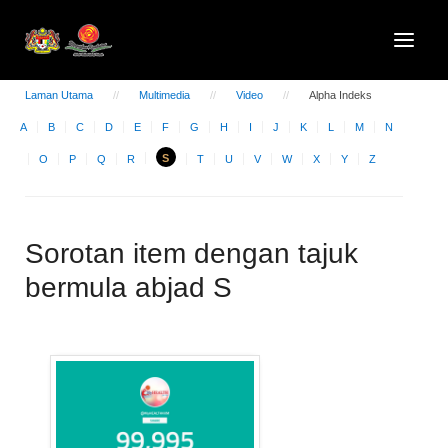
Laman Utama
Multimedia
Video
Alpha Indeks
A
B
C
D
E
F
G
H
I
J
K
L
M
N
S
O
P
Q
R
T
U
V
W
X
Y
Z
Sorotan item dengan tajuk
bermula abjad S