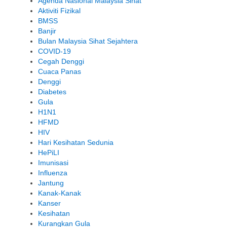
Agenda Nasional Malaysia Sihat
Aktiviti Fizikal
BMSS
Banjir
Bulan Malaysia Sihat Sejahtera
COVID-19
Cegah Denggi
Cuaca Panas
Denggi
Diabetes
Gula
H1N1
HFMD
HIV
Hari Kesihatan Sedunia
HePiLI
Imunisasi
Influenza
Jantung
Kanak-Kanak
Kanser
Kesihatan
Kurangkan Gula