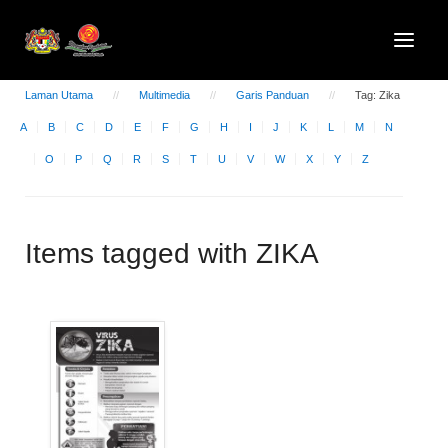
Laman Utama
Multimedia
Garis Panduan
Tag: Zika
A
B
C
D
E
F
G
H
I
J
K
L
M
N
O
P
Q
R
S
T
U
V
W
X
Y
Z
Items tagged with ZIKA