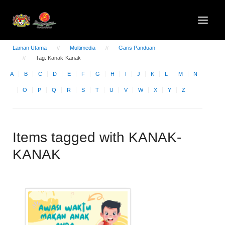
Laman Utama
Multimedia
Garis Panduan
Tag: Kanak-Kanak
A
B
C
D
E
F
G
H
I
J
K
L
M
N
O
P
Q
R
S
T
U
V
W
X
Y
Z
Items tagged with KANAK-
KANAK