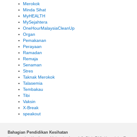
Merokok
Minda Sihat
MyHEALTH
MySejahtera
OneHourMalaysiaCleanUp
Organ
Pemakanan
Perayaan
Ramadan
Remaja
Senaman
Stres
Taknak Merokok
Talasemia
Tembakau
Tibi
Vaksin
X-Break
speakout
Bahagian Pendidikan Kesihatan