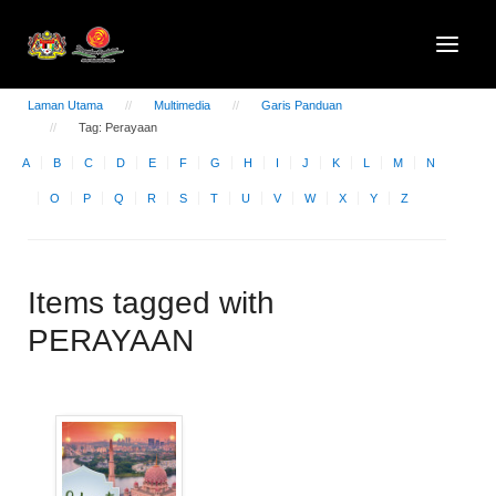
Laman Utama
Multimedia
Garis Panduan
Tag: Perayaan
A
B
C
D
E
F
G
H
I
J
K
L
M
N
O
P
Q
R
S
T
U
V
W
X
Y
Z
Items tagged with
PERAYAAN