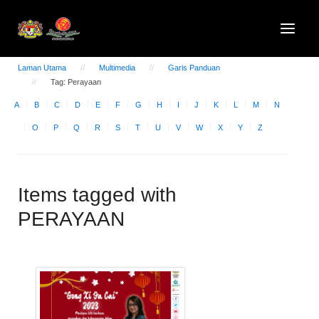
Laman Utama
Multimedia
Garis Panduan
Tag: Perayaan
A
B
C
D
E
F
G
H
I
J
K
L
M
N
O
P
Q
R
S
T
U
V
W
X
Y
Z
Items tagged with
PERAYAAN