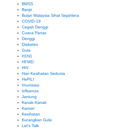
BMSS
Banjir
Bulan Malaysia Sihat Sejahtera
COVID-19
Cegah Denggi
Cuaca Panas
Denggi
Diabetes
Gula
H1N1
HFMD
HIV
Hari Kesihatan Sedunia
HePiLI
Imunisasi
Influenza
Jantung
Kanak-Kanak
Kanser
Kesihatan
Kurangkan Gula
Let's Talk