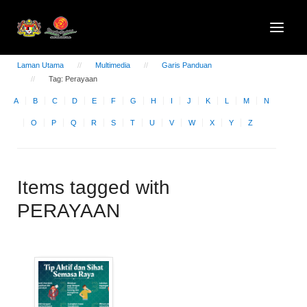
Laman Utama
Multimedia
Garis Panduan
Tag: Perayaan
A
B
C
D
E
F
G
H
I
J
K
L
M
N
O
P
Q
R
S
T
U
V
W
X
Y
Z
Items tagged with
PERAYAAN