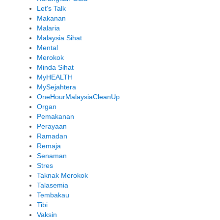
Let's Talk
Makanan
Malaria
Malaysia Sihat
Mental
Merokok
Minda Sihat
MyHEALTH
MySejahtera
OneHourMalaysiaCleanUp
Organ
Pemakanan
Perayaan
Ramadan
Remaja
Senaman
Stres
Taknak Merokok
Talasemia
Tembakau
Tibi
Vaksin