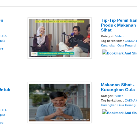
On
Tip-Tip Pemiliha
Produk Makanan
Sihat
GULA
Kategori:
Video
gula
Tag berkaitan: :
CAKNA 
Kurangkan Gula
Perangi
Makanan Sihat -
Untuk
Kurangkan Gula
Kategori:
Video
Tag berkaitan: :
CAKNA 
Kurangkan Gula
Perangi
GULA
gula