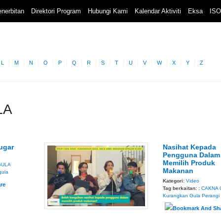
nerbitan
Direktori Program
Hubungi Kami
Kalendar Aktiviti
Eksa
ISO
L
M
N
O
P
Q
R
S
T
U
V
W
X
Y
Z
LA
ugar
Nasihat Kepada
Pengguna Dalam
Memilih Produk
GULA
Makanan
gula
Kategori:
Video
Tag berkaitan: :
CAKNA 
Kurangkan Gula
Perangi