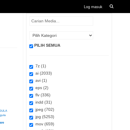
PILIH SEMUA
7z (1)
ai (2033)
avi (1)
eps (2)
flv (336)
indd (31)
jpeg (702)
GULA
 gula
jpg (5253)
mov (659)