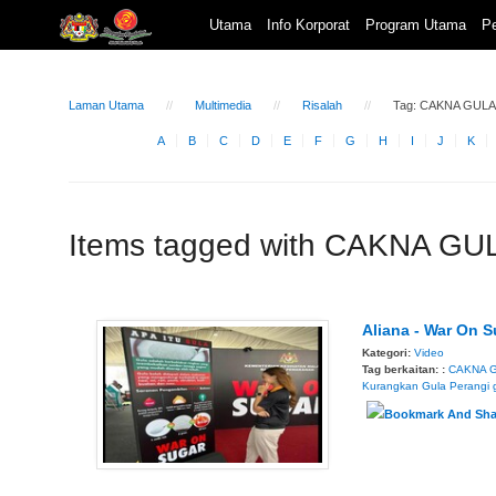
Utama
Info Korporat
Program Utama
Pe
Laman Utama
Multimedia
Risalah
Tag: CAKNA GULA
A
B
C
D
E
F
G
H
I
J
K
Items tagged with CAKNA GU
Aliana - War On S
Kategori:
Video
Tag berkaitan: :
CAKNA 
Kurangkan Gula
Perangi 