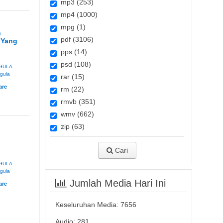
mp3 (253)
mp4 (1000)
mpg (1)
n
pdf (3106)
 Yang
pps (14)
psd (108)
GULA
 gula
rar (15)
rm (22)
rmvb (351)
wmv (662)
zip (63)
Cari
GULA
 gula
Jumlah Media Hari Ini
Keseluruhan Media:
7656
Audio: 281