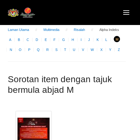
Laman Utama
Multimedia
Risalah
Alpha Indeks
M
A
B
C
D
E
F
G
H
I
J
K
L
N
O
P
Q
R
S
T
U
V
W
X
Y
Z
Sorotan item dengan tajuk
bermula abjad M