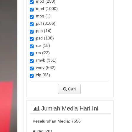
mp3 (253)
mp4 (1000)
mpg (1)
pdf (3106)
pps (14)
psd (108)
rar (15)
rm (22)
rmvb (351)
wmv (662)
zip (63)
Cari
Jumlah Media Hari Ini
Keseluruhan Media:
7656
Audio: 281