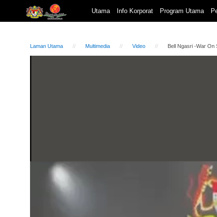
Utama
Info Korporat
Program Utama
Pe
Laman Utama
Multimedia
Video
Bell Ngasri -War On
Video
Player