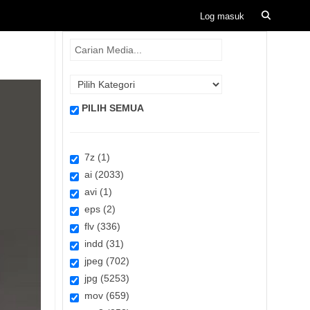
PILIH SEMUA
7z (1)
ai (2033)
avi (1)
eps (2)
flv (336)
indd (31)
jpeg (702)
jpg (5253)
mov (659)