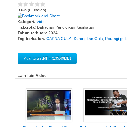
0.0/
5
(0 undian)
Kategori:
Video
Hakcipta:
Bahagian Pendidikan Kesihatan
Tahun terbitan:
2024
Tag berkaitan:
CAKNA GULA
,
Kurangkan Gula
,
Perangi gul
Muat turun .MP4 (135.49MB)
Lain-lain Video