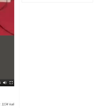
1
k:
1134