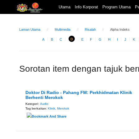
Utama
Info Korporat
Program Utama
Pe
Laman Utama
Multimedia
Risalah
Alpha Indeks
D
A
B
C
E
F
G
H
I
J
K
Sorotan item dengan tajuk be
Doktor Di Radio - Pahang FM: Perkhidmatan Klinik
Berhenti Merokok
Kategori:
Audio
Tag berkaitan:
Klinik
,
Merokok