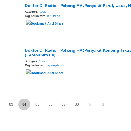
Doktor Di Radio - Pahang FM:Penyakit Perut, Usus, H
Kategori:
Audio
Tag berkaitan:
Hati
,
Perut
Doktor Di Radio - Pahang FM:Penyakit Kencing Tiku
(Leptospirosis)
Kategori:
Audio
Tag berkaitan:
Leptospirosis
83
84
85
86
87
88