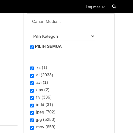
PILIH SEMUA
7z (1)
ai (2033)
avi (1)
eps (2)
flv (336)
indd (31)
jpeg (702)
jpg (5253)
mov (659)