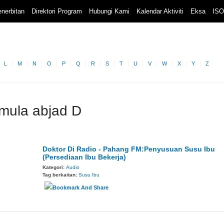
nerbitan
Direktori Program
Hubungi Kami
Kalendar Aktiviti
Eksa
ISO
L
M
N
O
P
Q
R
S
T
U
V
W
X
Y
Z
rmula abjad D
Doktor Di Radio - Pahang FM:Penyusuan Susu Ibu
(Persediaan Ibu Bekerja)
Kategori:
Audio
Tag berkaitan:
Susu Ibu