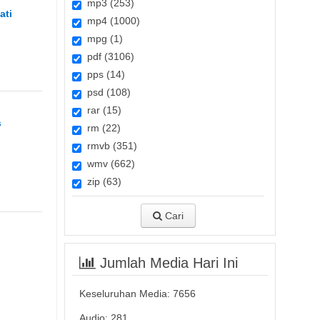
mp3 (253)
ati
mp4 (1000)
mpg (1)
pdf (3106)
pps (14)
psd (108)
rar (15)
s
rm (22)
rmvb (351)
wmv (662)
zip (63)
Cari
Jumlah Media Hari Ini
Keseluruhan Media:
7656
Audio: 281