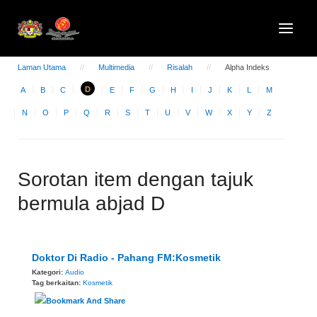
Laman Utama
Multimedia
Risalah
Alpha Indeks
D
A
B
C
E
F
G
H
I
J
K
L
M
N
O
P
Q
R
S
T
U
V
W
X
Y
Z
Sorotan item dengan tajuk
bermula abjad D
Doktor Di Radio - Pahang FM:Kosmetik
Kategori:
Audio
Tag berkaitan:
Kosmetik