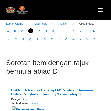
Laman Utama
Multimedia
Risalah
Alpha Indeks
D
A
B
C
E
F
G
H
I
J
K
L
M
N
O
P
Q
R
S
T
U
V
W
X
Y
Z
Sorotan item dengan tajuk
bermula abjad D
Doktor Di Radio - Pahang FM:Panduan Senaman
Untuk Penghidap Kencing Manis Tahap 2
Kategori:
Audio
Tag berkaitan:
Senaman