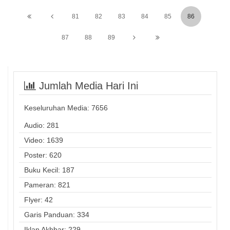
81
82
83
84
85
86
87
88
89
Jumlah Media Hari Ini
Keseluruhan Media:
7656
Audio: 281
Video: 1639
Poster: 620
Buku Kecil: 187
Pameran: 821
Flyer: 42
Garis Panduan: 334
Iklan Akhbar: 229