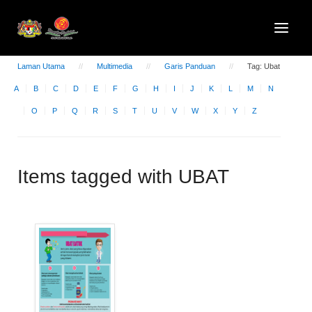
Laman Utama
Multimedia
Garis Panduan
Tag: Ubat
A
B
C
D
E
F
G
H
I
J
K
L
M
N
O
P
Q
R
S
T
U
V
W
X
Y
Z
Items tagged with UBAT