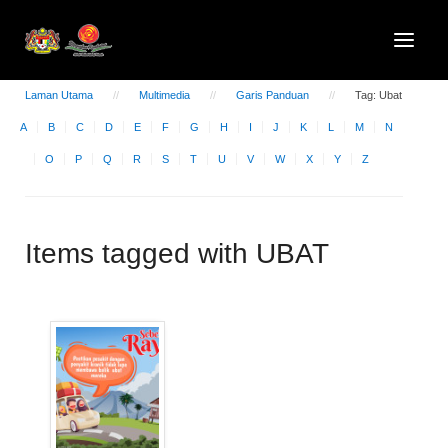
Laman Utama
Multimedia
Garis Panduan
Tag: Ubat
A
B
C
D
E
F
G
H
I
J
K
L
M
N
O
P
Q
R
S
T
U
V
W
X
Y
Z
Items tagged with UBAT