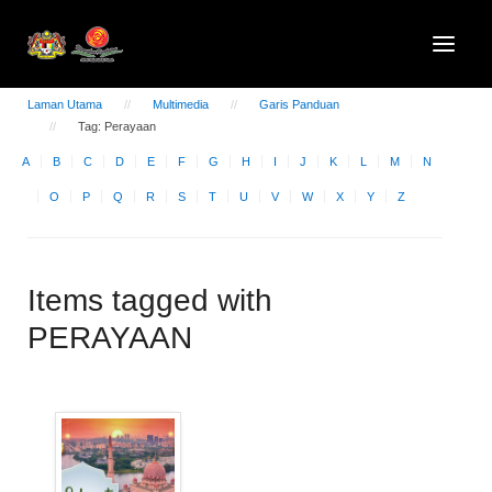
Laman Utama
Multimedia
Garis Panduan
Tag: Perayaan
A
B
C
D
E
F
G
H
I
J
K
L
M
N
O
P
Q
R
S
T
U
V
W
X
Y
Z
Items tagged with
PERAYAAN