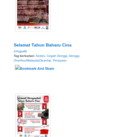
Selamat Tahun Baharu Cina
Infografik
Tag berkaitan:
Aedes
,
Cegah Denggi
,
Denggi
,
OneHourMalaysiaCleanUp
,
Perayaan