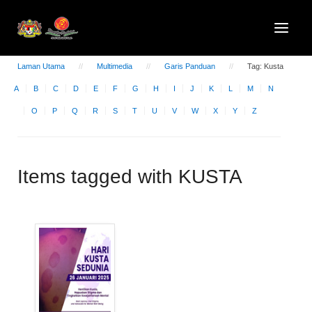
Laman Utama
Multimedia
Garis Panduan
Tag: Kusta
A
B
C
D
E
F
G
H
I
J
K
L
M
N
O
P
Q
R
S
T
U
V
W
X
Y
Z
Items tagged with KUSTA