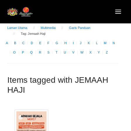
Laman Utama
Multimedia
Garis Panduan
Tag: Jemaah Haji
A
B
C
D
E
F
G
H
I
J
K
L
M
N
O
P
Q
R
S
T
U
V
W
X
Y
Z
Items tagged with JEMAAH
HAJI