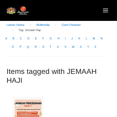
Laman Utama
Multimedia
Garis Panduan
Tag: Jemaah Haji
A
B
C
D
E
F
G
H
I
J
K
L
M
N
O
P
Q
R
S
T
U
V
W
X
Y
Z
Items tagged with JEMAAH
HAJI