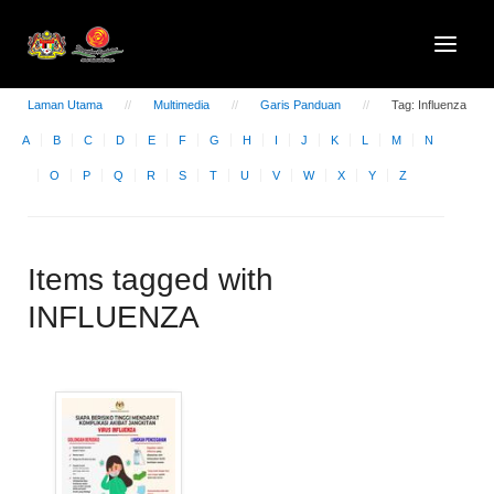
Laman Utama
Multimedia
Garis Panduan
Tag: Influenza
A
B
C
D
E
F
G
H
I
J
K
L
M
N
O
P
Q
R
S
T
U
V
W
X
Y
Z
Items tagged with
INFLUENZA