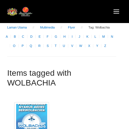
Laman Utama
Multimedia
Flyer
Tag: Wolbachia
A
B
C
D
E
F
G
H
I
J
K
L
M
N
O
P
Q
R
S
T
U
V
W
X
Y
Z
Items tagged with
WOLBACHIA