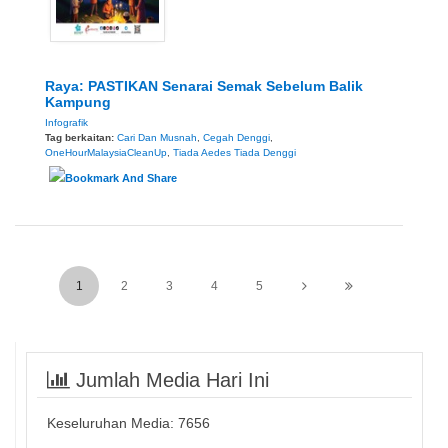
Raya: PASTIKAN Senarai Semak Sebelum Balik
Kampung
Infografik
Tag berkaitan:
Cari Dan Musnah
,
Cegah Denggi
,
OneHourMalaysiaCleanUp
,
Tiada Aedes Tiada Denggi
1
2
3
4
5
Jumlah Media Hari Ini
Keseluruhan Media:
7656