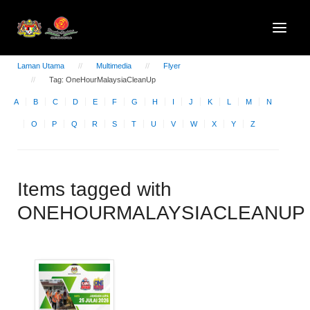
Laman Utama
Multimedia
Flyer
Tag: OneHourMalaysiaCleanUp
A
B
C
D
E
F
G
H
I
J
K
L
M
N
O
P
Q
R
S
T
U
V
W
X
Y
Z
Items tagged with
ONEHOURMALAYSIACLEANUP