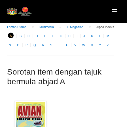
Laman Utama
Multimedia
E-Magazine
Alpha Indeks
A
B
C
D
E
F
G
H
I
J
K
L
M
N
O
P
Q
R
S
T
U
V
W
X
Y
Z
Sorotan item dengan tajuk
bermula abjad A