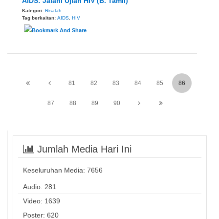
AIDS: Jalani Ujian HIV (B. Tamil)
Kategori:
Risalah
Tag berkaitan:
AIDS
,
HIV
81
82
83
84
85
86
87
88
89
90
Jumlah Media Hari Ini
Keseluruhan Media:
7656
Audio: 281
Video: 1639
Poster: 620