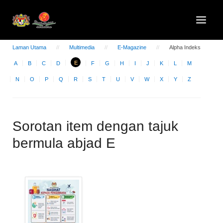
Laman Utama
Multimedia
E-Magazine
Alpha Indeks
E
A
B
C
D
F
G
H
I
J
K
L
M
N
O
P
Q
R
S
T
U
V
W
X
Y
Z
Sorotan item dengan tajuk
bermula abjad E