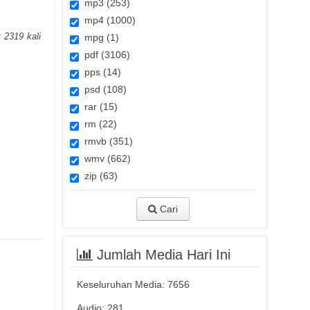
mp3 (253)
mp4 (1000)
:
2319
mpg (1)
pdf (3106)
pps (14)
psd (108)
rar (15)
rm (22)
rmvb (351)
wmv (662)
zip (63)
Cari
Jumlah Media Hari Ini
Keseluruhan Media:
7656
Audio: 281