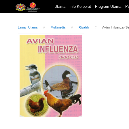
Utama
Info Korporat
Program Utama
Pe
Laman Utama
Multimedia
Risalah
Avian Influenza (S