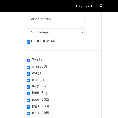
PILIH SEMUA
7z (1)
ai (2033)
avi (1)
eps (2)
flv (336)
indd (31)
jpeg (702)
jpg (5253)
mov (659)