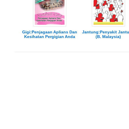
Gigi:Penjagaan Aplians Dan
Jantung:Penyakit Jant
Kesihatan Pergigian Anda
(B. Malaysia)