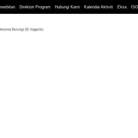
nerbitan
Direktori Program
Hubungi Kami
Kalendar Aktiviti
Eksa
ISO
elesema Burung) (B. Inggeris)