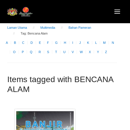
Laman Utama
Multimedia
Bahan Pameran
Tag: Bencana Alam
A
B
C
D
E
F
G
H
I
J
K
L
M
N
O
P
Q
R
S
T
U
V
W
X
Y
Z
Items tagged with BENCANA
ALAM