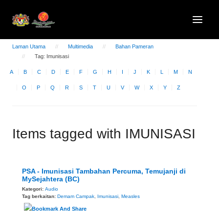
Laman Utama
Multimedia
Bahan Pameran
Tag: Imunisasi
A
B
C
D
E
F
G
H
I
J
K
L
M
N
O
P
Q
R
S
T
U
V
W
X
Y
Z
Items tagged with IMUNISASI
PSA - Imunisasi Tambahan Percuma, Temujanji di
MySejahtera (BC)
Kategori:
Audio
Tag berkaitan:
Demam Campak
,
Imunisasi
,
Measles