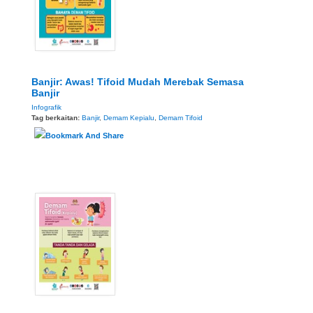
Banjir: Awas! Tifoid Mudah Merebak Semasa
Banjir
Infografik
Tag berkaitan:
Banjir
,
Demam Kepialu
,
Demam Tifoid