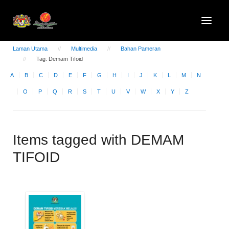
Laman Utama
Multimedia
Bahan Pameran
Tag: Demam Tifoid
A
B
C
D
E
F
G
H
I
J
K
L
M
N
O
P
Q
R
S
T
U
V
W
X
Y
Z
Items tagged with DEMAM
TIFOID