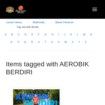
Laman Utama
Multimedia
Bahan Pameran
Tag: Aerobik Berdiri
A
B
C
D
E
F
G
H
I
J
K
L
M
N
O
P
Q
R
S
T
U
V
W
X
Y
Z
Items tagged with AEROBIK
BERDIRI