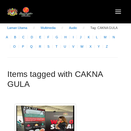
Laman Utama
Multimedia
Audio
Tag: CAKNA GULA
A
B
C
D
E
F
G
H
I
J
K
L
M
N
O
P
Q
R
S
T
U
V
W
X
Y
Z
Items tagged with CAKNA
GULA