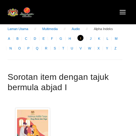
Laman Utama
Multimedia
Audio
Alpha Indeks
I
A
B
C
D
E
F
G
H
J
K
L
M
N
O
P
Q
R
S
T
U
V
W
X
Y
Z
Sorotan item dengan tajuk
bermula abjad I