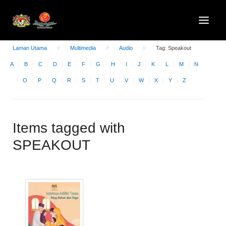
Laman Utama
Multimedia
Audio
Tag: Speakout
A
B
C
D
E
F
G
H
I
J
K
L
M
N
O
P
Q
R
S
T
U
V
W
X
Y
Z
Items tagged with
SPEAKOUT