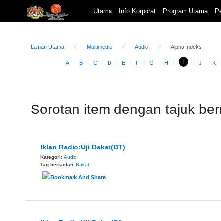
Utama
Info Korporat
Program Utama
Pe
Laman Utama
Multimedia
Audio
Alpha Indeks
I
A
B
C
D
E
F
G
H
J
K
Sorotan item dengan tajuk ber
Iklan Radio:Uji Bakat(BT)
Kategori:
Audio
Tag berkaitan:
Bakat