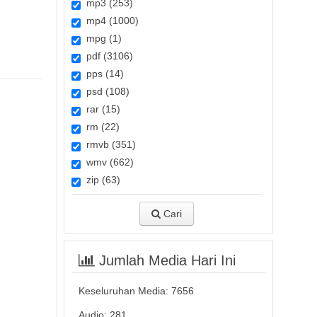
mp3 (253)
mp4 (1000)
mpg (1)
pdf (3106)
pps (14)
psd (108)
rar (15)
rm (22)
rmvb (351)
wmv (662)
zip (63)
Cari
Jumlah Media Hari Ini
Keseluruhan Media:
7656
Audio: 281