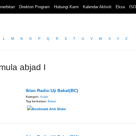
nerbitan
Direktori Program
Hubungi Kami
Kalendar Aktiviti
Eksa
ISO
L
M
N
O
P
Q
R
S
T
U
V
W
X
Y
Z
mula abjad I
Iklan Radio:Uji Bakat(BC)
Kategori:
Audio
Tag berkaitan:
Bakat