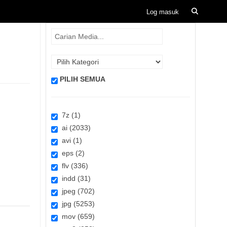
PILIH SEMUA
7z (1)
ai (2033)
avi (1)
eps (2)
flv (336)
indd (31)
jpeg (702)
jpg (5253)
mov (659)