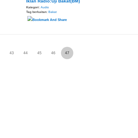
Iklan Radio:Uji Bakat(BM)
Kategori:
Audio
Tag berkaitan:
Bakat
43
44
45
46
47