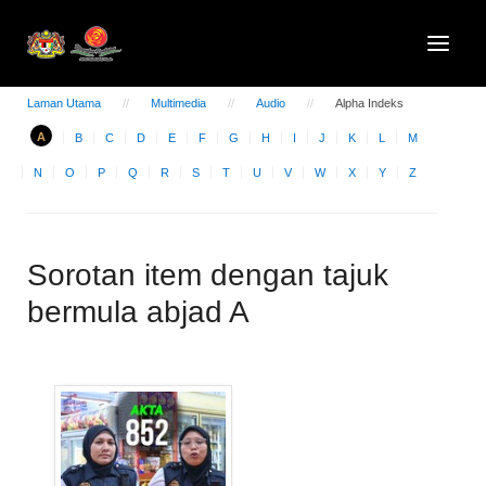
Laman Utama
Multimedia
Audio
Alpha Indeks
A
B
C
D
E
F
G
H
I
J
K
L
M
N
O
P
Q
R
S
T
U
V
W
X
Y
Z
Sorotan item dengan tajuk
bermula abjad A