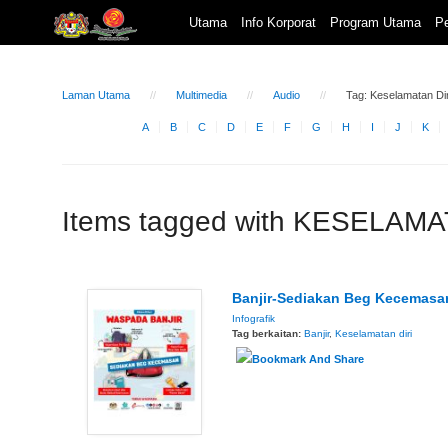
Utama
Info Korporat
Program Utama
Pe
Laman Utama
Multimedia
Audio
Tag: Keselamatan Dir
A
B
C
D
E
F
G
H
I
J
K
Items tagged with KESELAMA
Banjir-Sediakan Beg Kecemasa
Infografik
Tag berkaitan:
Banjir
,
Keselamatan diri