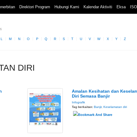
nerbitan
Direktori Program
Hubungi Kami
Kalendar Aktiviti
Eksa
ISO
i
L
M
N
O
P
Q
R
S
T
U
V
W
X
Y
Z
TAN DIRI
n
Amalan Kesihatan dan Kesela
Diri Semasa Banjir
Infografik
Tag berkaitan:
Banjir
,
Keselamatan diri