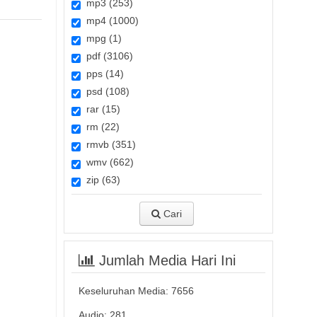
mp3 (253)
mp4 (1000)
mpg (1)
pdf (3106)
pps (14)
psd (108)
rar (15)
rm (22)
rmvb (351)
wmv (662)
zip (63)
Cari
Jumlah Media Hari Ini
Keseluruhan Media:
7656
Audio: 281