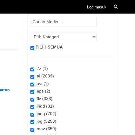
PILIH SEMUA
7z (1)
ai (2033)
avi (1)
matan
eps (2)
flv (336)
indd (31)
jpeg (702)
jpg (5253)
mov (659)