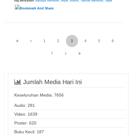
Tag berkaitan:
bahaya merokok
,
hepili
,
Rokok
,
Taknak Merokok
,
Vape
1
2
3
4
5
6
7
Jumlah Media Hari Ini
Keseluruhan Media:
7656
Audio: 281
Video: 1639
Poster: 620
Buku Kecil: 187