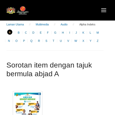
Laman Utama
Multimedia
Audio
Alpha Indeks
A
B
C
D
E
F
G
H
I
J
K
L
M
N
O
P
Q
R
S
T
U
V
W
X
Y
Z
Sorotan item dengan tajuk
bermula abjad A