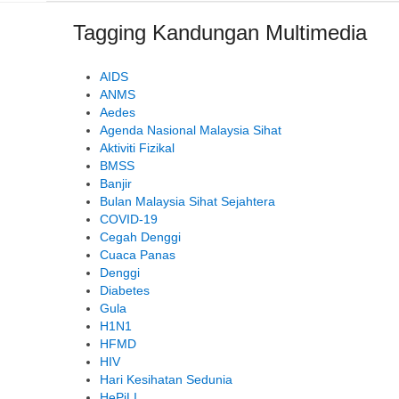
Tagging Kandungan Multimedia
AIDS
ANMS
Aedes
Agenda Nasional Malaysia Sihat
Aktiviti Fizikal
BMSS
Banjir
Bulan Malaysia Sihat Sejahtera
COVID-19
Cegah Denggi
Cuaca Panas
Denggi
Diabetes
Gula
H1N1
HFMD
HIV
Hari Kesihatan Sedunia
HePiLI