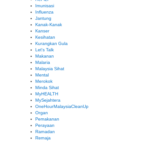
Imunisasi
Influenza
Jantung
Kanak-Kanak
Kanser
Kesihatan
Kurangkan Gula
Let's Talk
Makanan
Malaria
Malaysia Sihat
Mental
Merokok
Minda Sihat
MyHEALTH
MySejahtera
OneHourMalaysiaCleanUp
Organ
Pemakanan
Perayaan
Ramadan
Remaja