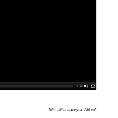
01:56
Telah dilihat sebanyak:
286