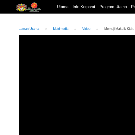
Utama
Info Korporat
Program Utama
Pe
Laman Utama
Multimedia
Video
Memoji Makcik Kiah: 
Video
Player